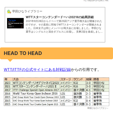
早田ひなライブラリー
WTTスターコンテンダードーハ2021Ⅱの結果詳細
2021年9月28日からドーハで第25回アジア選手権大会が開催された
のですが、その直前に同地でWTTスターコンテンダーが開催されま
した。日本女子は同じメンバーが両大会に出場しました。早田ひな
選手はシングルスと混合ダブルスに出場し、見事2冠を達成しまし...
HEAD TO HEAD
WTT/ITTFの公式サイトにある対戦記録
からの引用です。