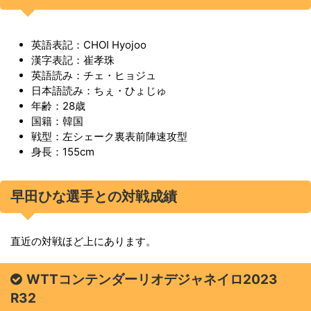
英語表記：CHOI Hyojoo
漢字表記：崔孝珠
英語読み：チェ・ヒョジュ
日本語読み：ちぇ・ひょじゅ
年齢：28歳
国籍：韓国
戦型：左シェーク裏表前陣速攻型
身長：155cm
早田ひな選手との対戦成績
直近の対戦ほど上にあります。
WTTコンテンダーリオデジャネイロ2023
R32