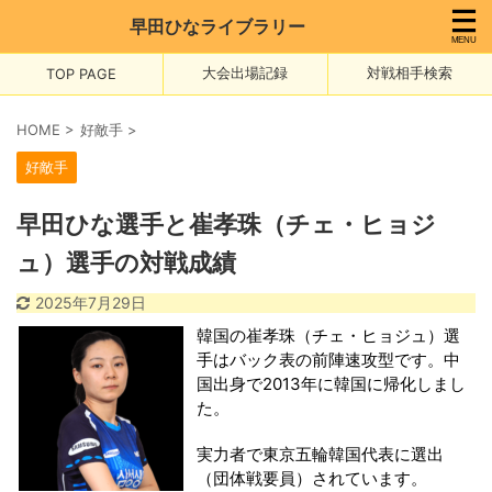
早田ひなライブラリー
大会出場記録
対戦相手検索
TOP PAGE
HOME
>
好敵手
>
好敵手
早田ひな選手と崔孝珠（チェ・ヒョジ
ュ）選手の対戦成績
2025年7月29日
韓国の崔孝珠（チェ・ヒョジュ）選
手はバック表の前陣速攻型です。中
国出身で2013年に韓国に帰化しまし
た。
実力者で東京五輪韓国代表に選出
（団体戦要員）されています。