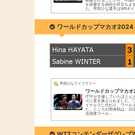
開催されることから、中国
を回避する傾向が目立ちま
た。早田ひな選手はWRポ
位4位内を...
ワールドカップマカオ2024
早田ひなライブラリー
ワールドカップマカオ
ITTFが主催していたほとん
ズに置き換えられました。ワ
イナルズに代わり、ワール
た。ところが団体戦は、20
合団体ワール...
WTTコンテンダーザグレブ20