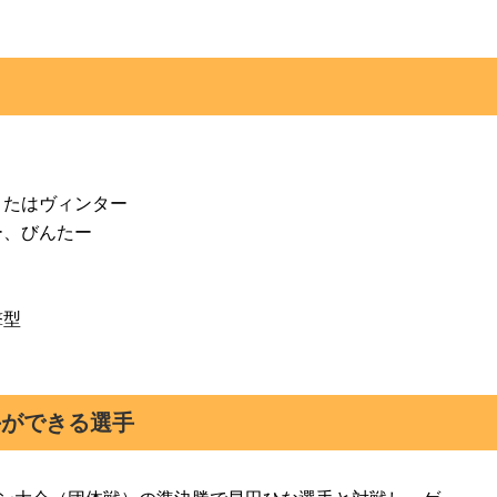
またはヴィンター
ー、びんたー
撃型
手ができる選手