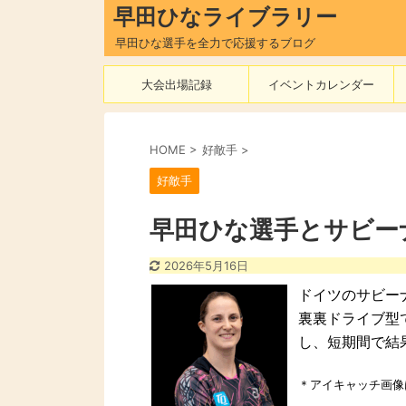
早田ひなライブラリー
早田ひな選手を全力で応援するブログ
大会出場記録
イベントカレンダー
HOME
>
好敵手
>
好敵手
早田ひな選手とサビー
2026年5月16日
ドイツのサビー
裏裏ドライブ型
し、短期間で結
＊アイキャッチ画像