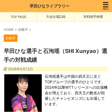
早田ひなライブラリー
大会出場記録
対戦相手検索
TOP PAGE
HOME
>
好敵手
>
好敵手
早田ひな選手と石洵瑶（SHI Xunyao）選
手の対戦成績
2026年6月12日
石洵瑶選手は中国の四天王に次ぐ
TOPグループの選手のひとりです。
2024年以降WTTシリーズへの出場機
会が増えており、四天王の数名が回
避したチャンピオンズにも出場して
います。