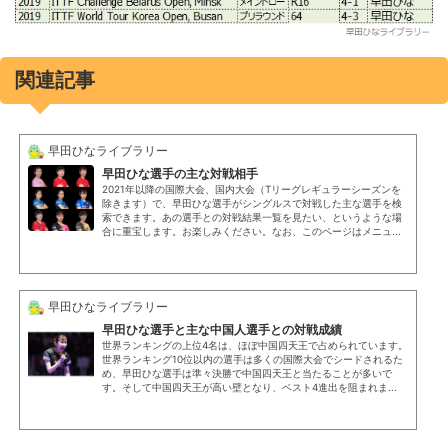
関連記事
早田ひなライブラリー
早田ひな選手の主な対戦相手
2021年以降の国際大会、国内大会（Tリーグレギュラーシーズンを
除きます）で、早田ひな選手がシングルスで対戦した主な選手を検
索できます。あの選手との対戦結果一覧を見たい、というような場
合に重宝します。お楽しみください。なお、このページはメニュ...
早田ひなライブラリー
早田ひな選手と主な中国人選手との対戦成績
世界ランキングの上位4名は、ほぼ中国四天王で占められています。
世界ランキング10位以内の選手は多くの国際大会でシードされるた
め、早田ひな選手は準々決勝で中国四天王と当たることが多いで
す。そして中国四天王が高い壁となり、ベスト4進出を阻まれま...