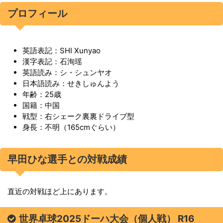
プロフィール
英語表記：SHI Xunyao
漢字表記：石洵瑶
英語読み：シ・シュンヤオ
日本語読み：せきしゅんよう
年齢：25歳
国籍：中国
戦型：右シェーク裏裏ドライブ型
身長：不明（165cmぐらい）
早田ひな選手との対戦成績
直近の対戦ほど上にあります。
世界卓球2025ドーハ大会（個人戦） R16