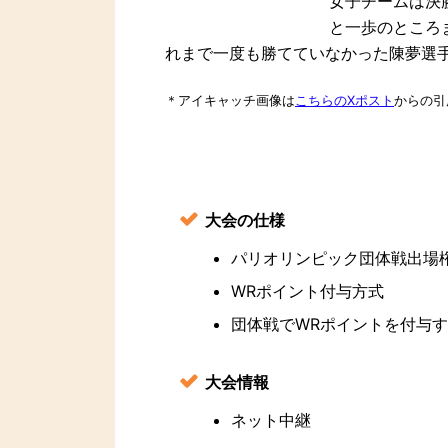
女子チームは決
と一歩のところ
れまで一度も勝てていなかった陳夢選
＊アイキャッチ画像は
こちらのXポスト
からの引
大会の仕様
パリオリンピック団体戦出場
WRポイント付与方式
団体戦でWRポイントを付与
大会情報
ネット中継