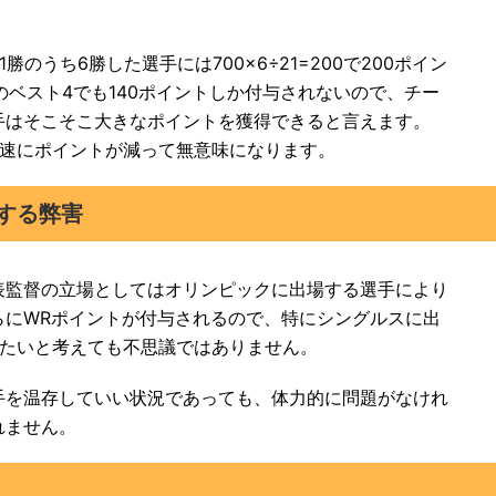
のうち6勝した選手には700×6÷21=200で200ポイン
のベスト4でも140ポイントしか付与されないので、チー
手はそこそこ大きなポイントを獲得できると言えます。
急速にポイントが減って無意味になります。
する弊害
表監督の立場としてはオリンピックに出場する選手により
らにWRポイントが付与されるので、特にシングルスに出
せたいと考えても不思議ではありません。
手を温存していい状況であっても、体力的に問題がなけれ
れません。