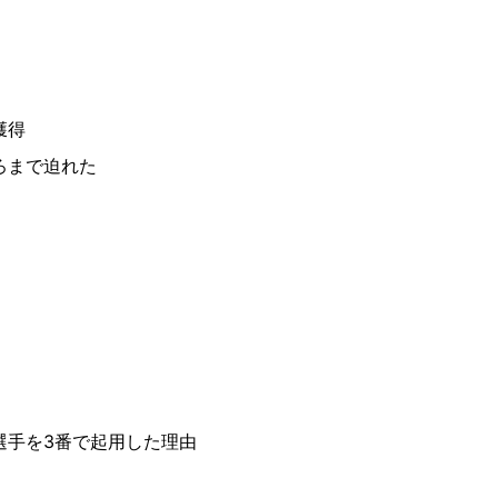
獲得
ろまで迫れた
選手を3番で起用した理由